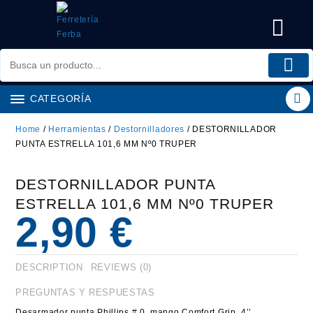
Saltar
al
contenido
CATEGORÍA
Home
/
Herramientas
/
Destornilladores
/ DESTORNILLADOR
PUNTA ESTRELLA 101,6 MM Nº0 TRUPER
DESTORNILLADOR PUNTA
ESTRELLA 101,6 MM Nº0 TRUPER
2,90
€
DESCRIPTION
REVIEWS (0)
PREGUNTAS Y RESPUESTAS
Desarmador punta Phillips # 0, mango Comfort Grip, 4’’.