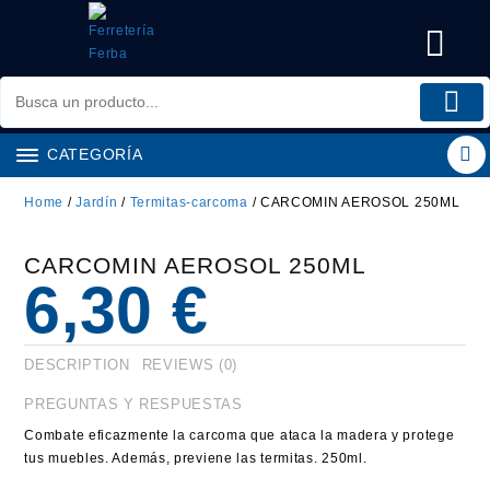
Saltar
al
contenido
CATEGORÍA
Home
/
Jardín
/
Termitas-carcoma
/ CARCOMIN AEROSOL 250ML
CARCOMIN AEROSOL 250ML
6,30
€
DESCRIPTION
REVIEWS (0)
PREGUNTAS Y RESPUESTAS
Combate eficazmente la carcoma que ataca la madera y protege
tus muebles. Además, previene las termitas. 250ml.