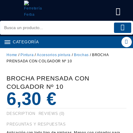
Saltar
al
contenido
CATEGORÍA
Home
/
Pintura
/
Accesorios pintura
/
Brochas
/ BROCHA
PRENSADA CON COLGADOR Nº 10
BROCHA PRENSADA CON
COLGADOR Nº 10
6,30
€
DESCRIPTION
REVIEWS (0)
PREGUNTAS Y RESPUESTAS
Aplicación con todo tipo de pinturas. Mango con colgador para