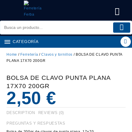
Saltar
al
contenido
CATEGORÍA
Home
/
Ferretería
/
Clavos y tornillos
/ BOLSA DE CLAVO PUNTA
PLANA 17X70 200GR
BOLSA DE CLAVO PUNTA PLANA
17X70 200GR
2,50
€
DESCRIPTION
REVIEWS (0)
PREGUNTAS Y RESPUESTAS
Bolsa de 200gr de clavos de punta plana. 17×70.