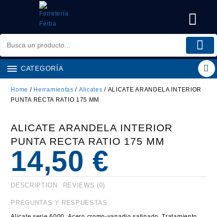
Saltar
al
contenido
CATEGORÍA
Home
/
Herramientas
/
Alicates
/ ALICATE ARANDELA INTERIOR
PUNTA RECTA RATIO 175 MM
ALICATE ARANDELA INTERIOR
PUNTA RECTA RATIO 175 MM
14,50
€
DESCRIPTION
REVIEWS (0)
PREGUNTAS Y RESPUESTAS
Alicate serie 6000. Acero cromo-vanadio satinado. Tratamiento