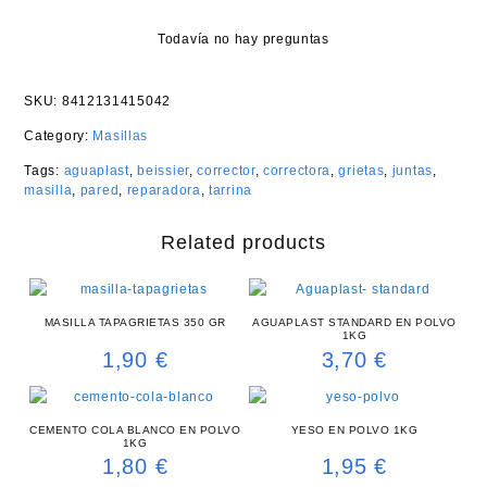
Todavía no hay preguntas
SKU:
8412131415042
Category:
Masillas
Tags:
aguaplast
,
beissier
,
corrector
,
correctora
,
grietas
,
juntas
,
masilla
,
pared
,
reparadora
,
tarrina
Related products
MASILLA TAPAGRIETAS 350 GR
AGUAPLAST STANDARD EN POLVO
1KG
1,90
€
3,70
€
CEMENTO COLA BLANCO EN POLVO
YESO EN POLVO 1KG
1KG
1,80
€
1,95
€