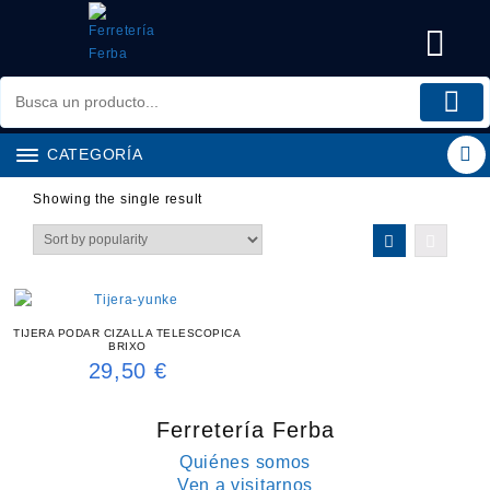
Saltar
al
contenido
CATEGORÍA
Showing the single result
TIJERA PODAR CIZALLA TELESCOPICA
BRIXO
29,50
€
Ferretería Ferba
Quiénes somos
Ven a visitarnos