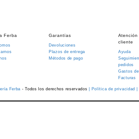
ía Ferba
Garantías
Atención 
cliente
somos
Devoluciones
tarnos
Plazos de entrega
Ayuda
nos
Métodos de pago
Seguimien
pedidos
Gastos de
Facturas
tería Ferba
- Todos los derechos reservados
| Política de privacidad
|