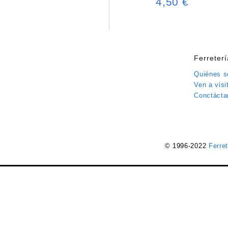
4,50
€
Ferreter
Quiénes 
Ven a visi
Conctácta
© 1996-2022
Ferre