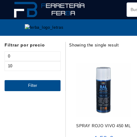
Saltar
al
contenido
Filtrar por precio
Showing the single result
Min
price
Max
price
Filter
SPRAY ROJO VIVO 450 ML