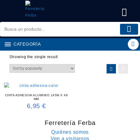
Saltar
al
contenido
CATEGORÍA
Showing the single result
CINTA ADHESIVA ALUMINIO 145M X 48
MM
6,95
€
Ferretería Ferba
Quiénes somos
Ven a visitarnos