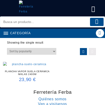
Saltar
al
contenido
CATEGORÍA
Showing the single result
PLANCHA VAPOR SUELA CERÁMICA
NIKLAS 2400W
23,90
€
Ferretería Ferba
Quiénes somos
Ven a visitarnos