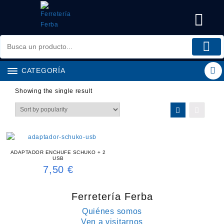
Saltar
al
contenido
CATEGORÍA
Showing the single result
ADAPTADOR ENCHUFE SCHUKO + 2
USB
7,50
€
Ferretería Ferba
Quiénes somos
Ven a visitarnos