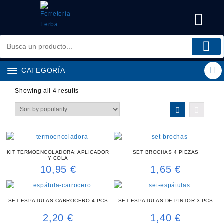
Saltar
al
contenido
CATEGORÍA
Showing all 4 results
KIT TERMOENCOLADORA: APLICADOR
SET BROCHAS 4 PIEZAS
Y COLA
10,95
€
1,65
€
SET ESPÁTULAS CARROCERO 4 PCS
SET ESPÁTULAS DE PINTOR 3 PCS
2,20
€
1,40
€