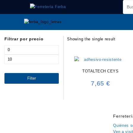
Saltar
al
contenido
Filtrar por precio
Showing the single result
Min
price
Max
price
TOTALTECH CEYS
Filter
7,65
€
Ferreter
Quiénes 
Ven a visi