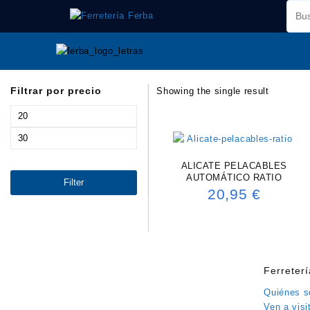
Saltar
al
contenido
Filtrar por precio
Showing the single result
Min
price
Max
price
ALICATE PELACABLES
AUTOMÁTICO RATIO
Filter
20,95
€
Ferreter
Quiénes 
Ven a visi