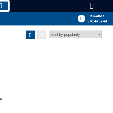
Llámanos
961445744
al