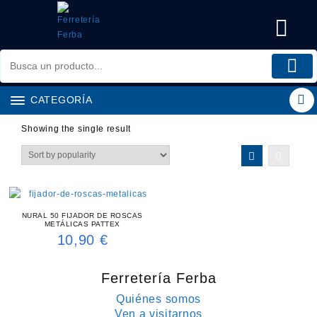
Saltar
al
contenido
CATEGORÍA
Showing the single result
NURAL 50 FIJADOR DE ROSCAS
METÁLICAS PATTEX
10,90
€
Ferretería Ferba
Quiénes somos
Ven a visitarnos