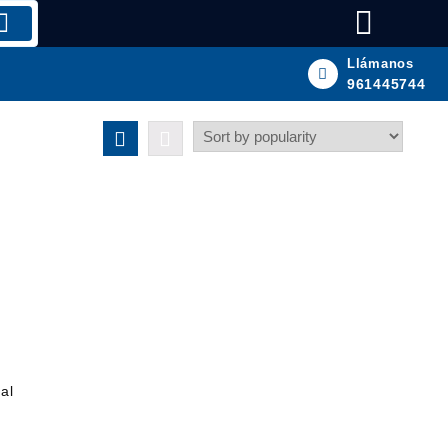
Llámanos
961445744
al