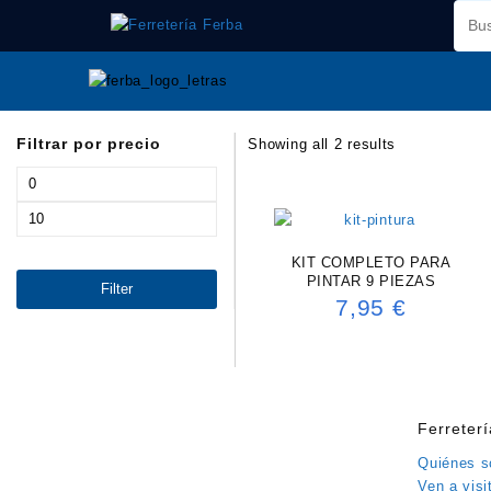
Saltar
al
contenido
Filtrar por precio
Showing all 2 results
Min
price
Max
price
KIT COMPLETO PARA
PINTAR 9 PIEZAS
Filter
7,95
€
Ferreter
Quiénes 
Ven a visi