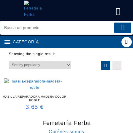
Saltar
al
contenido
CATEGORÍA
Showing the single result
MASILLA REPARADORA MADERA COLOR
ROBLE
3,65
€
Ferretería Ferba
Quiénes somos