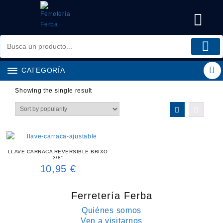
Saltar
al
contenido
CATEGORÍA
Showing the single result
LLAVE CARRACA REVERSIBLE BRIXO
3/8’’
10,95
€
Ferretería Ferba
Quiénes somos
Ven a visitarnos