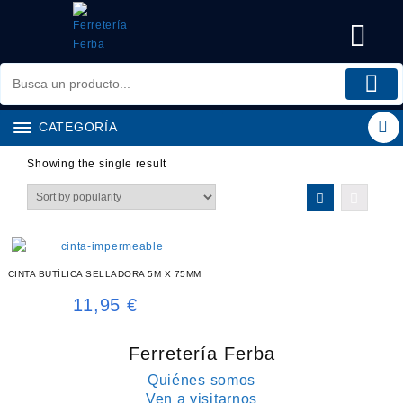
Saltar
al
contenido
CATEGORÍA
Showing the single result
CINTA BUTÍLICA SELLADORA 5M X 75MM
11,95
€
Ferretería Ferba
Quiénes somos
Ven a visitarnos