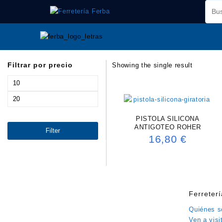
Saltar
al
contenido
Filtrar por precio
Showing the single result
Min
price
Max
price
PISTOLA SILICONA
ANTIGOTEO ROHER
Filter
16,80
€
Ferreter
Quiénes 
Ven a visi