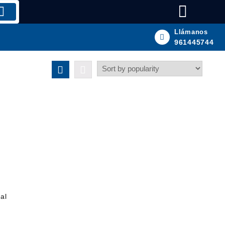
Llámanos
961445744
al