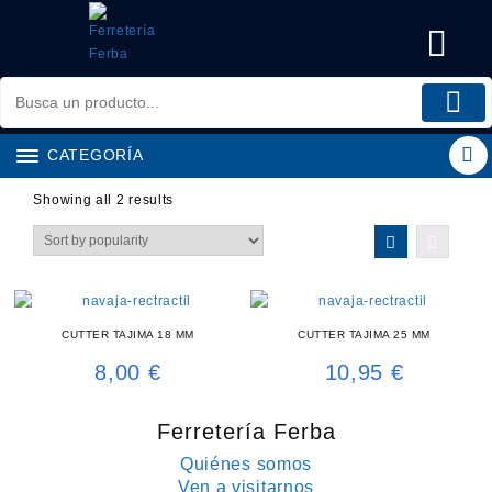
Saltar
al
contenido
CATEGORÍA
Showing all 2 results
CUTTER TAJIMA 18 MM
CUTTER TAJIMA 25 MM
8,00
€
10,95
€
Ferretería Ferba
Quiénes somos
Ven a visitarnos