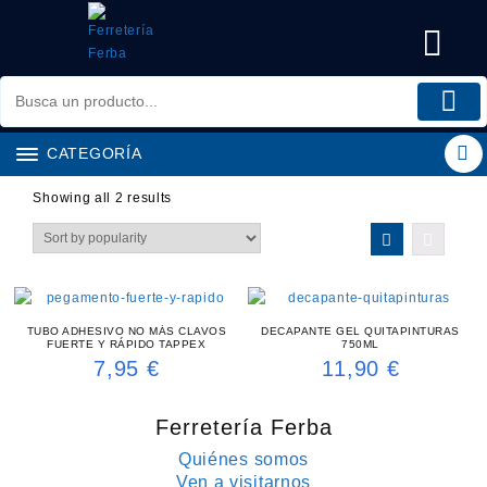
Saltar
al
contenido
CATEGORÍA
Showing all 2 results
TUBO ADHESIVO NO MÁS CLAVOS
DECAPANTE GEL QUITAPINTURAS
FUERTE Y RÁPIDO TAPPEX
750ML
7,95
€
11,90
€
Ferretería Ferba
Quiénes somos
Ven a visitarnos