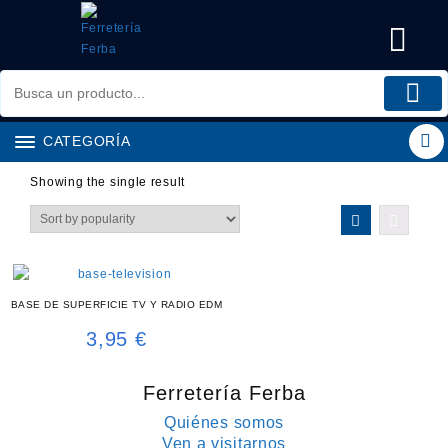
Saltar
al
contenido
CATEGORÍA
Showing the single result
BASE DE SUPERFICIE TV Y RADIO EDM
3,95
€
Ferretería Ferba
Quiénes somos
Ven a visitarnos