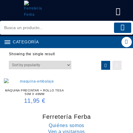
Saltar
al
contenido
CATEGORÍA
Showing the single result
MÁQUINA PRECINTAR + ROLLO TESA
50M X 48MM
11,95
€
Ferretería Ferba
Quiénes somos
Ven a visitarnos