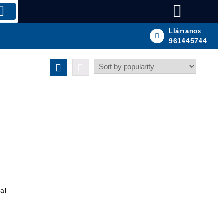
Llámanos
961445744
al