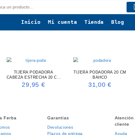
Inicio
Mi cuenta
Tienda
Blog
TIJERA PODADORA
TIJERA PODADORA 20 CM
CABEZA ESTRECHA 20 CM
BAHCO
BAHCO
29,95
€
31,00
€
ía Ferba
Garantías
Atención 
cliente
somos
Devoluciones
tarnos
Plazos de entrega
Ayuda