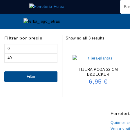
Saltar
al
contenido
Filtrar por precio
Showing all 3 results
Min
price
Max
price
TIJERA PODA 22 CM
B&DECKER
Filter
6,95
€
Ferreter
Quiénes 
Ven a visi