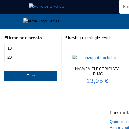
Saltar
al
contenido
Filtrar por precio
Showing the single result
Min
price
Max
price
NAVAJA ELECTRICISTA
IRIMO
Filter
13,95
€
Ferreter
Quiénes 
Ven a visi