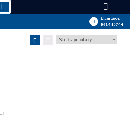
Llámanos
961445744
al