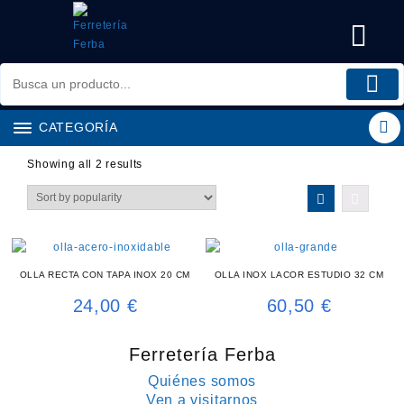
Saltar
al
contenido
CATEGORÍA
Showing all 2 results
OLLA RECTA CON TAPA INOX 20 CM
OLLA INOX LACOR ESTUDIO 32 CM
24,00
€
60,50
€
Ferretería Ferba
Quiénes somos
Ven a visitarnos