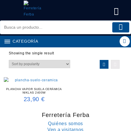
Saltar
al
contenido
CATEGORÍA
Showing the single result
PLANCHA VAPOR SUELA CERÁMICA
NIKLAS 2400W
23,90
€
Ferretería Ferba
Quiénes somos
Ven a visitarnos