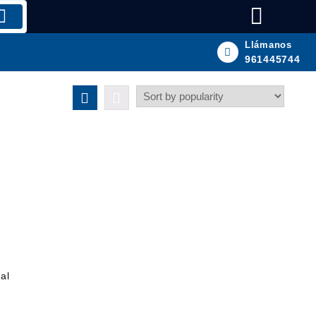
Llámanos
961445744
al