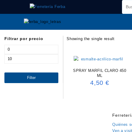
Saltar
al
contenido
Filtrar por precio
Showing the single result
Min
price
Max
price
SPRAY MARFIL CLARO 450
ML
Filter
4,50
€
Ferreter
Quiénes 
Ven a visi