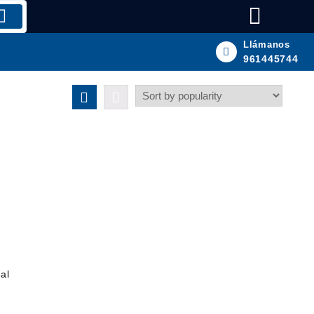
Llámanos
961445744
al