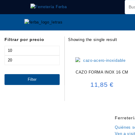
Saltar
al
contenido
Filtrar por precio
Showing the single result
Min
price
Max
price
CAZO FORMA INOX 16 CM
Filter
11,85
€
Ferreter
Quiénes 
Ven a visi