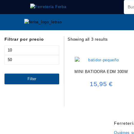
Saltar
al
contenido
Filtrar por precio
Showing all 3 results
Min
price
Max
price
MINI BATIDORA EDM 300W
Filter
15,95
€
Ferreter
Quiénes 