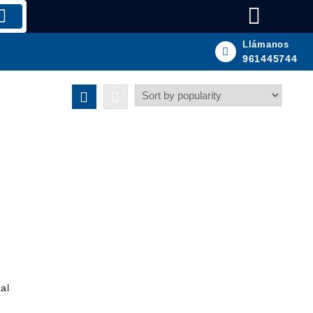
Llámanos
961445744
al