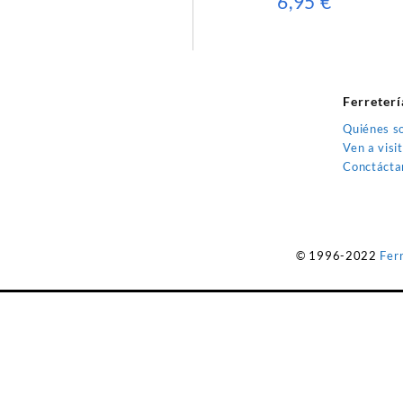
6,95
€
Ferreterí
Quiénes s
Ven a visi
Conctácta
© 1996-2022
Fer