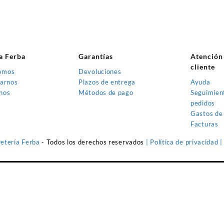
a Ferba
Garantías
Atención
cliente
omos
Devoluciones
tarnos
Plazos de entrega
Ayuda
nos
Métodos de pago
Seguimien
pedidos
Gastos de
Facturas
retería Ferba
- Todos los derechos reservados
| Política de privacidad
|