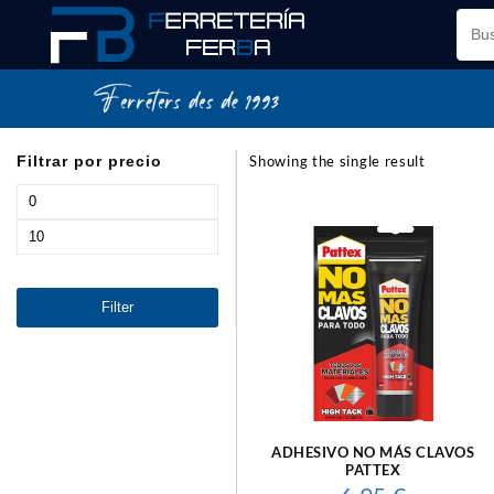
Saltar
al
contenido
Filtrar por precio
Showing the single result
Min
price
Max
price
Filter
ADHESIVO NO MÁS CLAVOS
PATTEX