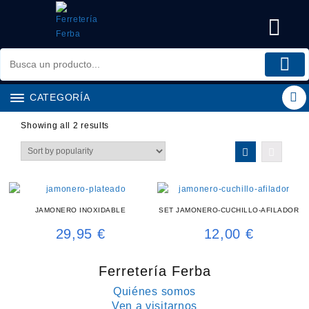
Saltar
al
contenido
CATEGORÍA
Showing all 2 results
JAMONERO INOXIDABLE
SET JAMONERO-CUCHILLO-AFILADOR
29,95
€
12,00
€
Ferretería Ferba
Quiénes somos
Ven a visitarnos