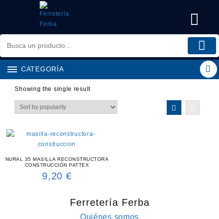
Saltar
al
contenido
CATEGORÍA
Showing the single result
NURAL 35 MASILLA RECONSTRUCTORA
CONSTRUCCIÓN PATTEX
9,20
€
Ferretería Ferba
Quiénes somos