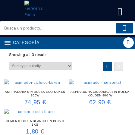
Saltar
al
contenido
CATEGORÍA
Showing all 3 results
ASPIRADORA SIN BOLSA ECO KÜKEN
ASPIRADORA CICLÓNICA SIN BOLSA
800W
KOLDEN 800 W
74,95
€
62,90
€
CEMENTO COLA BLANCO EN POLVO
1KG
1,80
€