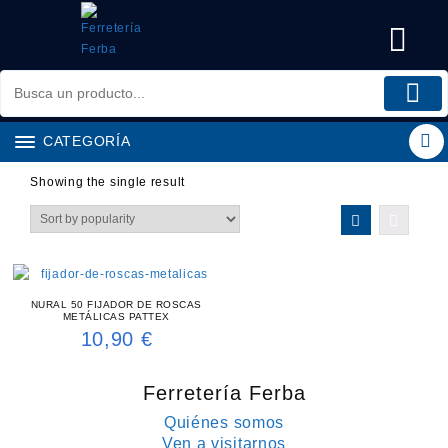
Saltar
al
contenido
CATEGORÍA
Showing the single result
NURAL 50 FIJADOR DE ROSCAS
METÁLICAS PATTEX
10,90
€
Ferretería Ferba
Quiénes somos
Ven a visitarnos