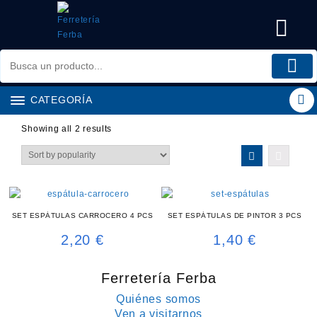
Saltar
al
contenido
CATEGORÍA
Showing all 2 results
SET ESPÁTULAS CARROCERO 4 PCS
SET ESPÁTULAS DE PINTOR 3 PCS
2,20
€
1,40
€
Ferretería Ferba
Quiénes somos
Ven a visitarnos