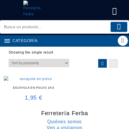
Saltar
al
contenido
CATEGORÍA
Showing the single result
ESCAYOLA EN POLVO 1KG
1,95
€
Ferretería Ferba
Quiénes somos
Ven a visitarnos