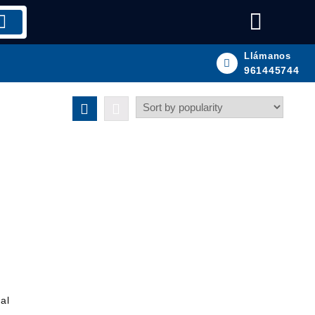
Llámanos
961445744
al