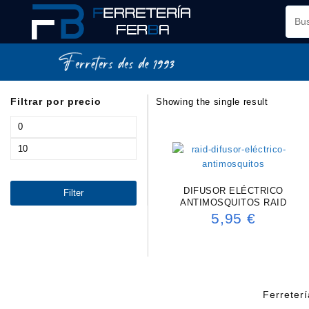
Saltar
al
contenido
Filtrar por precio
Showing the single result
Min
price
Max
price
DIFUSOR ELÉCTRICO
Filter
ANTIMOSQUITOS RAID
5,95
€
Ferreter