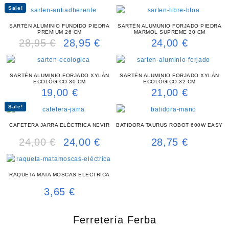
price
price
Sale!
was:
is:
24,95 €.
24,95
SARTÉN ALUMINIO FUNDIDO PIEDRA
SARTÉN ALUMUNIO FORJADO PIEDRA
PREMIUM 26 CM
MARMOL SUPREME 30 CM
28,95
€
28,95
€
24,00
€
Original
Current
price
price
was:
is:
28,95 €.
28,95 €.
SARTÉN ALUMINIO FORJADO XYLÁN
SARTÉN ALUMINIO FORJADO XYLÁN
ECOLÓGICO 30 CM
ECOLÓGICO 32 CM
19,00
€
21,00
€
Sale!
CAFETERA JARRA ELÉCTRICA NEVIR
BATIDORA TAURUS ROBOT 600W EASY
24,00
€
24,00
€
28,75
€
Original
Current
price
price
was:
is:
24,00 €.
24,00 €.
RAQUETA MATA MOSCAS ELÉCTRICA
3,65
€
Ferretería Ferba