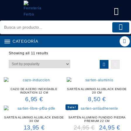
Saltar
al
contenido
CATEGORÍA
Showing all 11 results
CAZO DE ACERO INOXIDABLE
SARTÉN ALUMINIO ALUBLACK ENEIDE
INDUKTION 12 CM
20 CM
6,95
€
8,50
€
Sale!
SARTÉN ALUMINIO ALUBLACK ENEIDE
SARTÉN ALUMINIO FUNDIDO PIEDRA
30 CM
PREMIUM 22 CM
13,95
€
24,95
€
24,95
€
Original
Curre