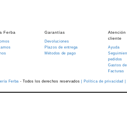
ía Ferba
Garantías
Atención 
cliente
somos
Devoluciones
tarnos
Plazos de entrega
Ayuda
nos
Métodos de pago
Seguimien
pedidos
Gastos de
Facturas
tería Ferba
- Todos los derechos reservados
| Política de privacidad
|