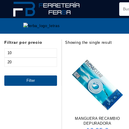
Saltar
al
contenido
Filtrar por precio
Showing the single result
Min
price
Max
price
Filter
MANGUERA RECAMBIO
DEPURADORA