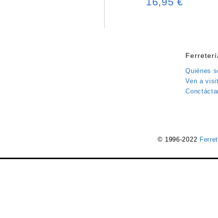
16,95
€
Ferreter
Quiénes 
Ven a visi
Conctácta
© 1996-2022
Ferre