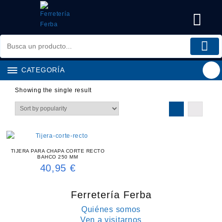
Saltar
al
contenido
CATEGORÍA
Showing the single result
TIJERA PARA CHAPA CORTE RECTO
BAHCO 250 MM
40,95
€
Ferretería Ferba
Quiénes somos
Ven a visitarnos