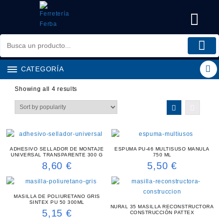
Saltar
al
contenido
CATEGORÍA
Showing all 4 results
ADHESIVO SELLADOR DE MONTAJE
ESPUMA PU-46 MULTISUSO MANULA
UNIVERSAL TRANSPARENTE 300 G
750 ML
8,60
€
5,50
€
MASILLA DE POLIURETANO GRIS
SINTEX PU 50 300ML
NURAL 35 MASILLA RECONSTRUCTORA
5,15
€
CONSTRUCCIÓN PATTEX