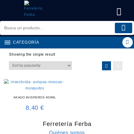
Saltar
al
contenido
CATEGORÍA
Showing the single result
AKHUO AVISPEROS 400ML
8,40
€
Ferretería Ferba
Quiénes somos