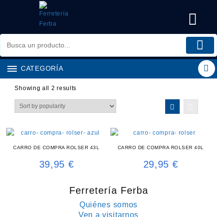
Saltar
al
contenido
CATEGORÍA
Showing all 2 results
CARRO DE COMPRA ROLSER 43L
CARRO DE COMPRA ROLSER 40L
39,95
€
29,95
€
Ferretería Ferba
Quiénes somos
Ven a visitarnos