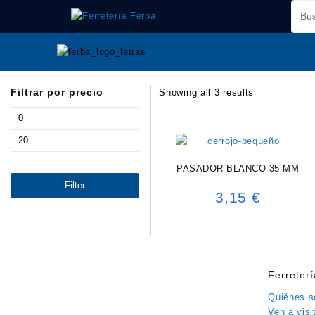
Saltar
al
contenido
Filtrar por precio
Showing all 3 results
Min
price
Max
price
PASADOR BLANCO 35 MM
Filter
3,15
€
Ferreter
Quiénes 
Ven a visi