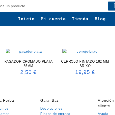
Inicio
Mi cuenta
Tienda
Blog
PASADOR CROMADO PLATA
CERROJO PINTADO 182 MM
35MM
BRIXO
2,50
€
19,95
€
ía Ferba
Garantías
Atención 
cliente
somos
Devoluciones
tarnos
Plazos de entrega
Ayuda