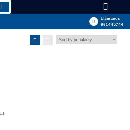
Llámanos
961445744
al