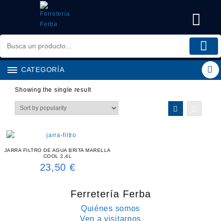
Saltar
al
contenido
CATEGORÍA
Showing the single result
JARRA FILTRO DE AGUA BRITA MARELLA
COOL 2,4L
23,50
€
Ferretería Ferba
Quiénes somos
Ven a visitarnos