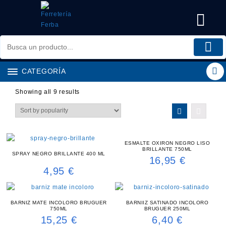
Saltar
al
contenido
CATEGORÍA
Showing all 9 results
ESMALTE OXIRON NEGRO LISO
BRILLANTE 750ML
SPRAY NEGRO BRILLANTE 400 ML
16,95
€
4,95
€
BARNIZ MATE INCOLORO BRUGUER
BARNIIZ SATINADO INCOLORO
750ML
BRUGUER 250ML
15,25
€
6,40
€