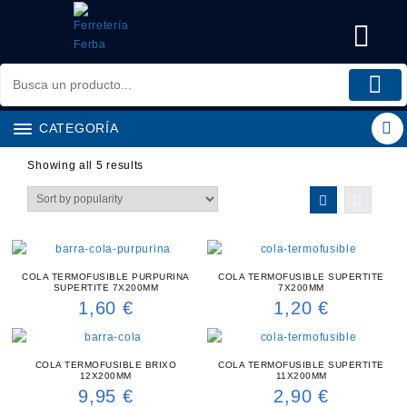
Saltar
al
contenido
CATEGORÍA
Showing all 5 results
COLA TERMOFUSIBLE PURPURINA
COLA TERMOFUSIBLE SUPERTITE
SUPERTITE 7X200MM
7X200MM
1,60
€
1,20
€
COLA TERMOFUSIBLE BRIXO
COLA TERMOFUSIBLE SUPERTITE
12X200MM
11X200MM
9,95
€
2,90
€