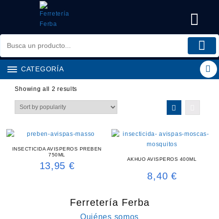
Saltar
al
contenido
CATEGORÍA
Showing all 2 results
INSECTICIDA AVISPEROS PREBEN
750ML
AKHUO AVISPEROS 400ML
13,95
€
8,40
€
Ferretería Ferba
Quiénes somos